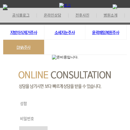
공식블로그
온라인상담
전후사진
병원소개
|
|
|
|
기
지방이식제거주사
소세지눈주사
윤곽패임복원주사
DNA주사