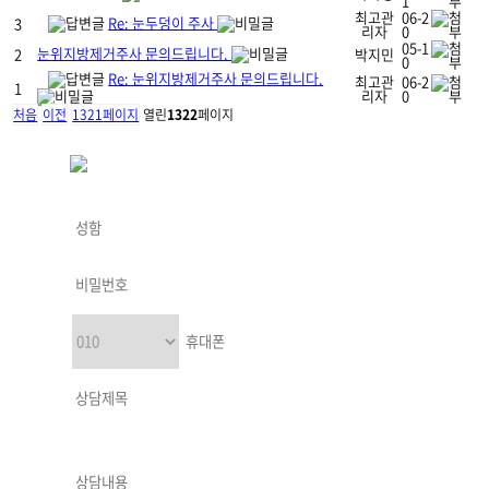
1
최고관
06-2
Re: 눈두덩이 주사
3
리자
0
05-1
눈위지방제거주사 문의드립니다.
2
박지민
0
Re: 눈위지방제거주사 문의드립니다.
최고관
06-2
1
리자
0
처음
이전
1321
페이지
열린
1322
페이지