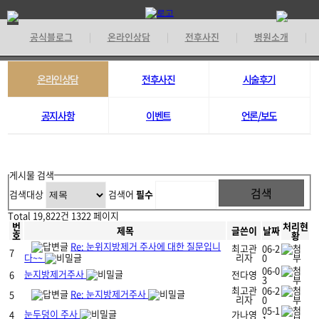
공식블로그
온라인상담
전후사진
병원소개
|
|
|
|
기
온라인상담
전후사진
시술후기
공지사항
이벤트
언론/보도
게시물 검색
검색대상
검색어
필수
Total 19,822건
1322 페이지
번
처리현
제목
글쓴이
날짜
호
황
Re: 눈위지방제거 주사에 대한 질문입니
최고관
06-2
7
다~~
리자
0
06-0
눈지방제거주사
6
전다영
3
최고관
06-2
Re: 눈지방제거주사
5
리자
0
05-1
눈두덩이 주사
4
가나영