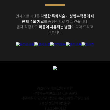
연세아르미안은
다양한 특화시술
과
성형부작용에 대
한 비수술 치료
를 중점적으로 하고 있습니다.
함께 걱정하고
마음이 치유되는 병원
이 되어 드리고
싶습니다.
상호명:연세아르미안의원
사업자등록번호:114 -16 -36943
서울특별시 강남구 청담동 46-19 씨엔씨 빌딩 3층
7호선 청담역 8번출구
TEL:1544-3132